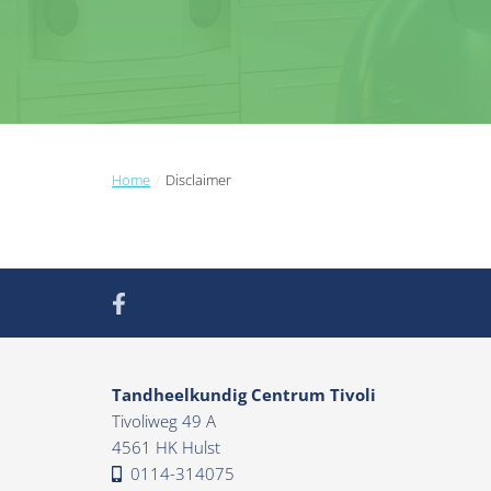
Home
Disclaimer
Tandheelkundig Centrum Tivoli
Tivoliweg 49 A
4561 HK Hulst
0114-314075