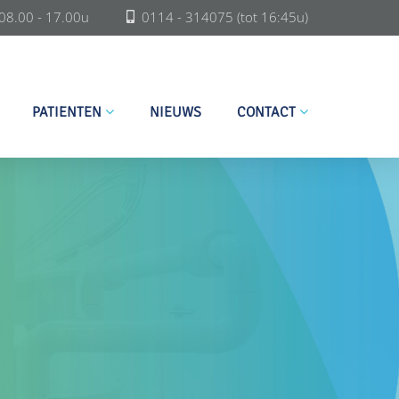
08.00 - 17.00u
0114 - 314075
(tot 16:45u)
PATIENTEN
NIEUWS
CONTACT