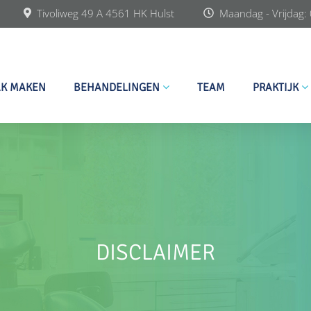
Tivoliweg 49 A 4561 HK Hulst
Maandag - Vrijdag:
AK MAKEN
BEHANDELINGEN
TEAM
PRAKTIJK
DISCLAIMER